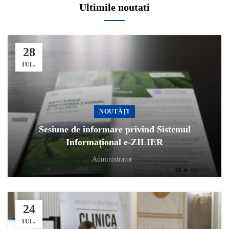
Ultimile noutati
28
IUL.
NOUTĂȚI
Sesiune de informare privind Sistemul
Informațional e-ZILIER
Administrator
24
IUL.