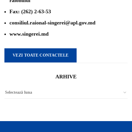
raionului
Fax: (262) 2-63-53
consiliul.raional-singerei@apl.gov.md
www.singerei.md
VEZI TOATE CONTACTELE
ARHIVE
Arhive