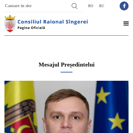
RO
RU
Mesajul Președintelui