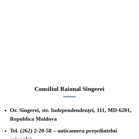
Consiliul Raional Sîngerei
Or. Sîngerei, str. Independendenţei, 111,
MD-6201,
Republica Moldova
Tel. (262) 2-20-58 – anticamera președintelui