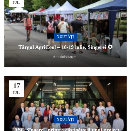
IUL.
NOUTĂȚI
Târgul AgriCool – 18-19 iulie, Sîngerei 🌻
Administrator
17
IUL.
NOUTĂȚI
IASG Sîngerei, printre câștigătorii unui proiect