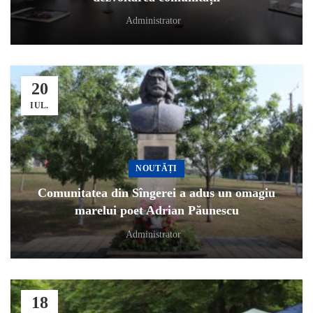
Administrator
20
IUL.
NOUTĂȚI
Comunitatea din Sîngerei a adus un omagiu
marelui poet Adrian Păunescu
Administrator
18