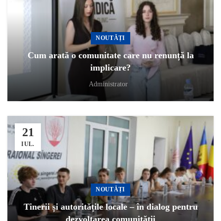
NOUTĂȚI
Cum arată o comunitate care nu renunță la
implicare?
Administrator
21
IUL.
NOUTĂȚI
Tinerii și autoritățile locale – în dialog pentru
dezvoltarea comunității