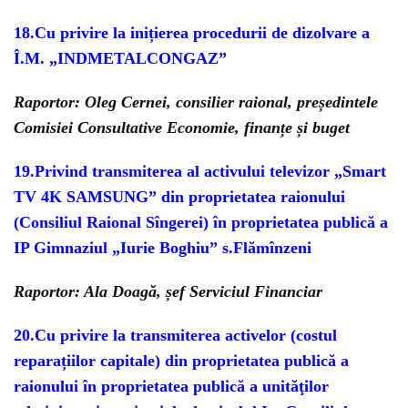
18.Cu privire la inițierea procedurii de dizolvare a
Î.M. „INDMETALCONGAZ”
Raportor: Oleg Cernei, consilier raional, președintele
Comisiei Consultative Economie, finanțe și buget
19.Privind transmiterea al activului televizor „Smart
TV 4K SAMSUNG” din proprietatea raionului
(Consiliul Raional Sîngerei) în proprietatea publică a
IP Gimnaziul „Iurie Boghiu” s.Flămînzeni
Raportor: Ala Doagă, șef Serviciul Financiar
20.Cu privire la transmiterea activelor (costul
reparațiilor capitale) din proprietatea publică a
raionului în proprietatea publică a unităţilor