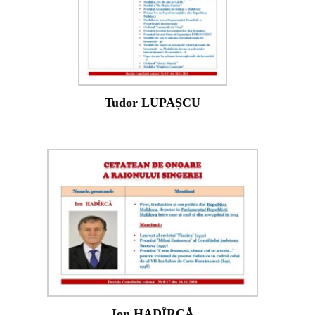
Tudor LUPAȘCU
Ion HADÎRCĂ