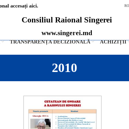
nal accesați aici.
R
Consiliul Raional Sîngerei
www.singerei.md
I
TRANSPARENȚA DECIZIONALĂ
ACHIZIȚII
2010