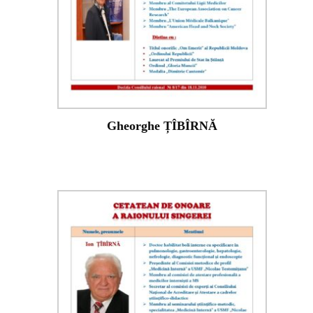
Gheorghe ȚÎBÎRNĂ