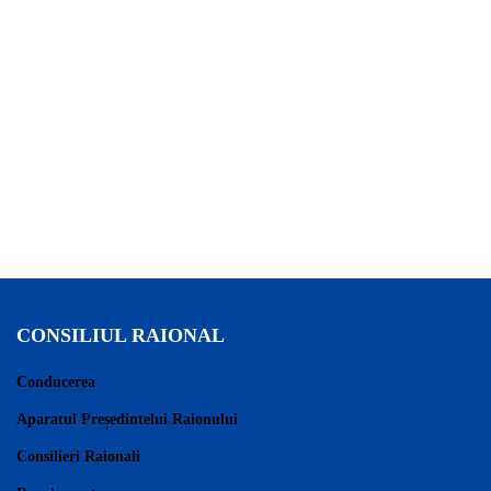
CONSILIUL RAIONAL
Conducerea
Aparatul Președintelui Raionului
Consilieri Raionali