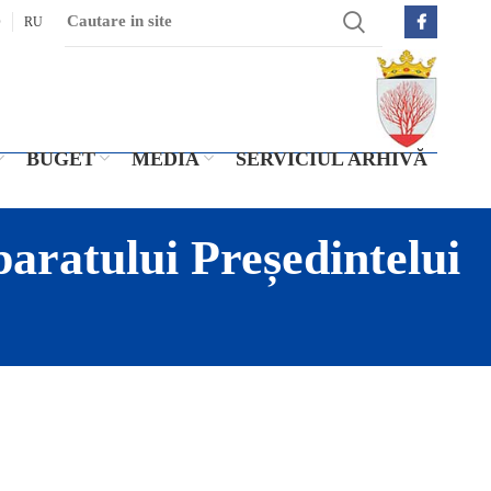
O
RU
BUGET
MEDIA
SERVICIUL ARHIVĂ
aratului Președintelui