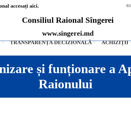
nal accesați aici.
R
Consiliul Raional Sîngerei
www.singerei.md
I
TRANSPARENȚA DECIZIONALĂ
ACHIZIȚII
izare și funționare a Ap
Raionului