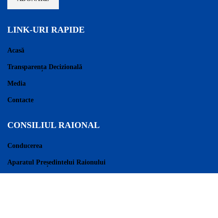
LINK-URI RAPIDE
Acasă
Transparența Decizională
Media
Contacte
CONSILIUL RAIONAL
Conducerea
Aparatul Președintelui Raionului
Consilieri Raionali
Regulament