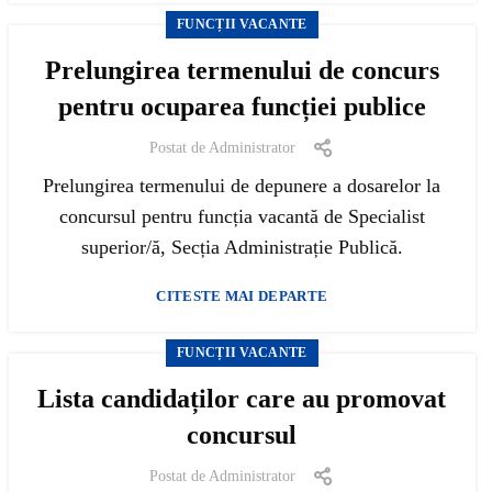
FUNCȚII VACANTE
Prelungirea termenului de concurs
pentru ocuparea funcției publice
Postat de
Administrator
Prelungirea termenului de depunere a dosarelor la
concursul pentru funcția vacantă de Specialist
superior/ă, Secția Administrație Publică.
CITESTE MAI DEPARTE
FUNCȚII VACANTE
Lista candidaților care au promovat
concursul
Postat de
Administrator