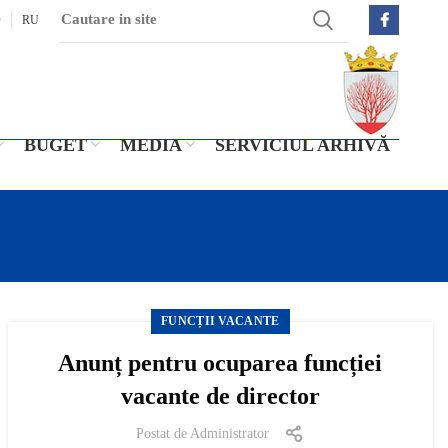
O
RU
BUGET
MEDIA
SERVICIUL ARHIVĂ
FUNCȚII VACANTE
Anunț pentru ocuparea funcției
vacante de director
Postat de
Administrator