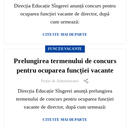
Direcția Educație Sîngerei anunță concurs pentru
ocuparea funcției vacante de director, după
cum urmează:
CITESTE MAI DEPARTE
FUNCȚII VACANTE
Prelungirea termenului de concurs
pentru ocuparea funcției vacante
Postat de
Administrator
Direcția Educație Sîngerei anunță prelungirea
termenului de concurs pentru ocuparea funcției
vacante de director, după cum urmează:
CITESTE MAI DEPARTE