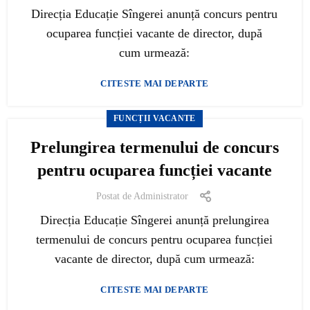
Direcția Educație Sîngerei anunță concurs pentru
ocuparea funcției vacante de director, după
cum urmează:
CITESTE MAI DEPARTE
FUNCȚII VACANTE
Prelungirea termenului de concurs
pentru ocuparea funcției vacante
Postat de
Administrator
Direcția Educație Sîngerei anunță prelungirea
termenului de concurs pentru ocuparea funcției
vacante de director, după cum urmează:
CITESTE MAI DEPARTE