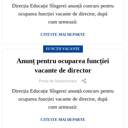
Direcția Educație Sîngerei anunță concurs pentru
ocuparea funcției vacante de director, după
cum urmează:
CITESTE MAI DEPARTE
FUNCȚII VACANTE
Anunț pentru ocuparea funcției
vacante de director
Postat de
Administrator
Direcția Educație Sîngerei anunță concurs pentru
ocuparea funcției vacante de director, după
cum urmează:
CITESTE MAI DEPARTE