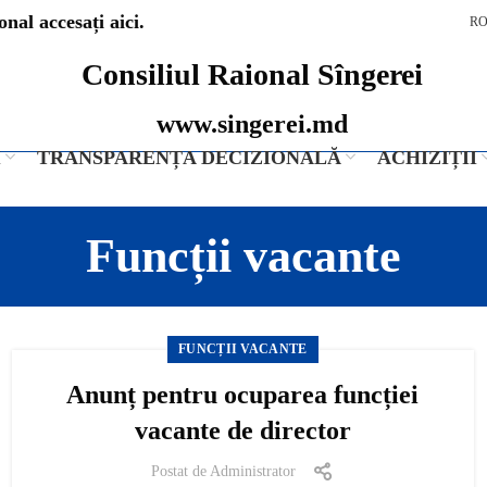
nal accesați aici.
R
Consiliul Raional Sîngerei
www.singerei.md
I
TRANSPARENȚA DECIZIONALĂ
ACHIZIȚII
Funcții vacante
FUNCȚII VACANTE
Anunț pentru ocuparea funcției
vacante de director
Postat de
Administrator