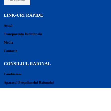
LINK-URI RAPIDE
Acasă
Transparența Decizională
Media
Contacte
CONSILIUL RAIONAL
Conducerea
Aparatul Președintelui Raionului
Consilieri Raionali
Regulament