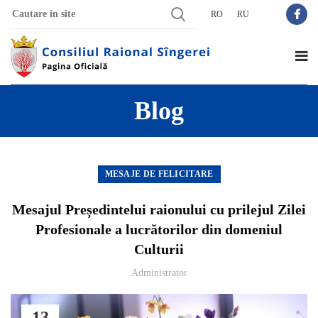
RO
RU
Blog
MESAJE DE FELICITARE
Mesajul Președintelui raionului cu prilejul Zilei
Profesionale a lucrătorilor din domeniul
Culturii
Administrator
13