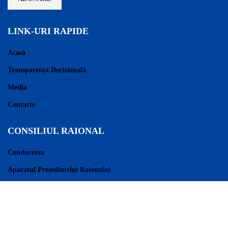
LINK-URI RAPIDE
Acasă
Transparența Decizională
Media
Contacte
CONSILIUL RAIONAL
Conducerea
Aparatul Președintelui Raionului
Consilieri Raionali
Regulament