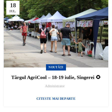
18
IUL.
NOUTĂȚI
Târgul AgriCool – 18-19 iulie, Sîngerei 🌻
Administrator
CITESTE MAI DEPARTE