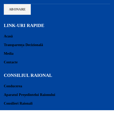
LINK-URI RAPIDE
Acasă
Transparența Decizională
Media
Contacte
CONSILIUL RAIONAL
Conducerea
Aparatul Președintelui Raionului
Consilieri Raionali
Regulament