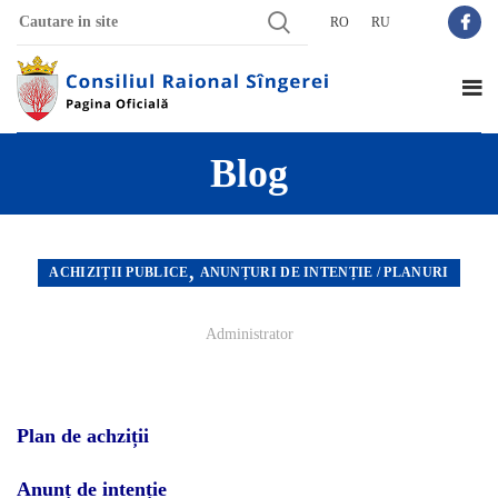
RO
RU
Blog
,
ACHIZIȚII PUBLICE
ANUNȚURI DE INTENȚIE / PLANURI
Administrator
Plan de achziții
Anunț de intenție