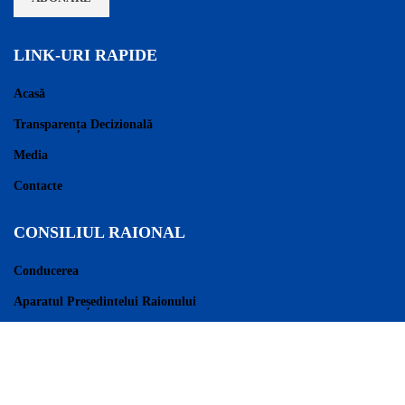
LINK-URI RAPIDE
Acasă
Transparența Decizională
Media
Contacte
CONSILIUL RAIONAL
Conducerea
Aparatul Președintelui Raionului
Consilieri Raionali
Regulament