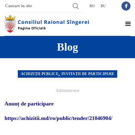
RO
RU
Blog
,
ACHIZIȚII PUBLICE
INVITAȚII DE PARTICIPARE
Administrator
Anunț de participare
https://achizitii.md/ro/public/tender/21046904/