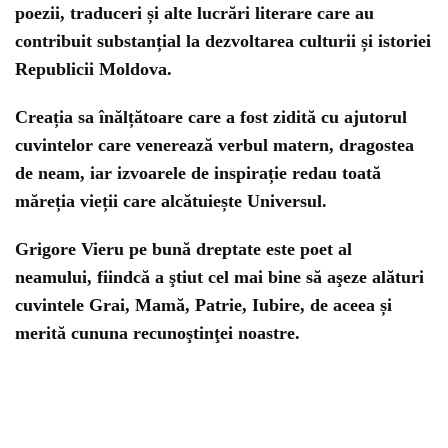
po
ez
ii
,
trad
uc
eri
ș
i
al
te
luc
r
ă
ri
liter
are
care
au
cont
rib
uit
subst
an
ț
ial
la
de
z
volt
area
cult
ur
ii
ș
i
is
tor
ie
i
Republic
ii
Mold
ova
.
Creația sa înălțătoare care a fost zidită cu ajutorul
cuvintelor care venerează verbul matern, dragostea
de neam, iar izvoarele de inspirație redau toată
măreția vieții care alcătuiește Universul.
Grigore Vieru pe bună dreptate este poet al
neamului, fiindcă a ştiut cel mai bine să aşeze alături
cuvintele Grai, Mamă, Patrie, Iubire, de aceea și
merită cununa recunoştinţei noastre.