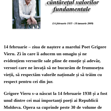
14 februarie – ziua de naștere a marelui Poet Grigore
Vieru. Zi în care îi aducem un omagiu și ne
evidențiem versurile sale pl
ine
de
emoție și
ad
ev
ăr
,
versuri care ne înv
ață să ne
bu
cur
ăm
de
fr
um
us
ețe
a
v
ieții
, să respectăm valorile naționale și să trăim cu
respect pentru cei din jur.
G
rig
ore
V
ier
u
s
–
a
n
ă
sc
ut
la
14
fe
b
ru
arie
1938
ș
i
a
fost
un
ul
d
int
re
ce
i
m
ai
importanți po
e
ț
i
a
i
Republic
ii
Mold
ova
.
Opera
sa
cup
r
ind
e
pest
e
30
de
volume
de