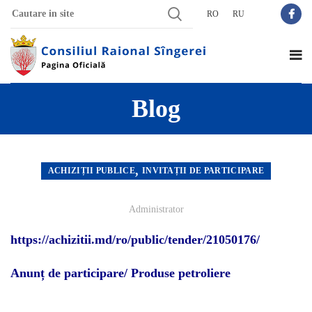
RO
RU
Blog
,
ACHIZIȚII PUBLICE
INVITAȚII DE PARTICIPARE
Administrator
https://achizitii.md/ro/public/tender/21050176/
Anunț de participare/ Produse petroliere