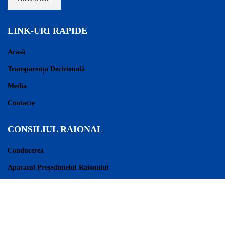
LINK-URI RAPIDE
Acasă
Transparența Decizională
Media
Contacte
CONSILIUL RAIONAL
Conducerea
Aparatul Președintelui Raionului
Consilieri Raionali
Regulament