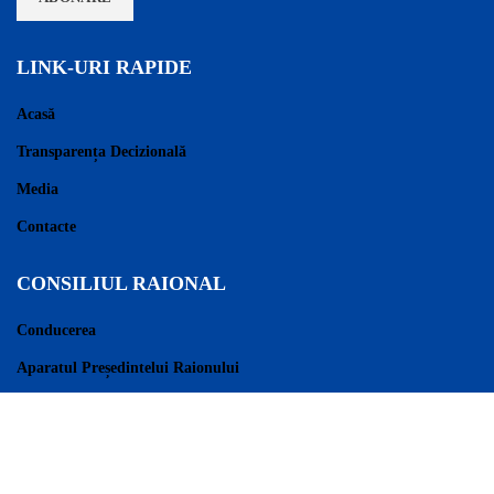
LINK-URI RAPIDE
Acasă
Transparența Decizională
Media
Contacte
CONSILIUL RAIONAL
Conducerea
Aparatul Președintelui Raionului
Consilieri Raionali
Regulament