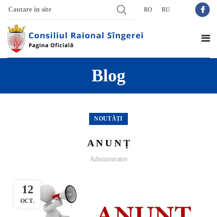
RO
RU
Blog
NOUTĂȚI
A N U N Ț
Administrator
12
OCT.