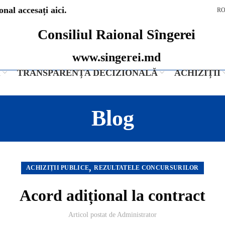
nal accesați aici.
R
Consiliul Raional Sîngerei
www.singerei.md
I
TRANSPARENȚA DECIZIONALĂ
ACHIZIȚII
Blog
,
ACHIZIȚII PUBLICE
REZULTATELE CONCURSURILOR
Acord adițional la contract
Articol postat de
Administrator