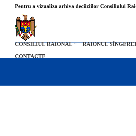
Pentru a vizualiza arhiva deciiziilor Consiliului Raio
CONSILIUL RAIONAL
RAIONUL SÎNGERE
CONTACTE