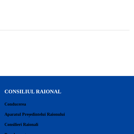
CONSILIUL RAIONAL
Conducerea
Aparatul Președintelui Raionului
Consilieri Raionali