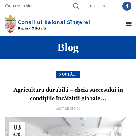
RO
RU
Blog
NOUTĂȚI
Agricultura durabilă – cheia succesului în
condițiile încălzirii globale…
Administrator
03
APR.