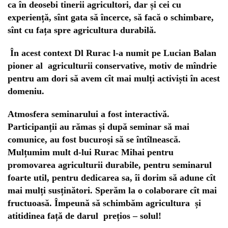
ca în deosebi tinerii agricultori, dar și cei cu
experiență, sînt gata să încerce, să facă o schimbare,
sînt cu fața spre agricultura durabilă.
În acest context Dl Rurac l-a numit pe Lucian Balan
pioner al agriculturii conservative, motiv de mîndrie
pentru am dori să avem cît mai mulți activiști în acest
domeniu.
Atmosfera seminarului a fost interactivă.
Participanții au rămas și după seminar să mai
comunice, au fost bucuroși să se întîlnească.
Mulțumim mult d-lui Rurac Mihai pentru
promovarea agriculturii durabile, pentru seminarul
foarte util, pentru dedicarea sa, îi dorim să adune cît
mai mulți susținători. Sperăm la o colaborare cît mai
fructuoasă. Împeună să schimbăm agricultura și
atitidinea față de darul prețios – solul!