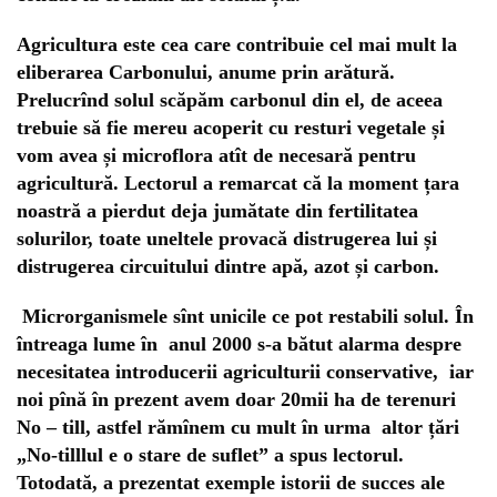
Agricultura este cea care contribuie cel mai mult la
eliberarea Carbonului, anume prin arătură.
Prelucrînd solul scăpăm carbonul din el, de aceea
trebuie să fie mereu acoperit cu resturi vegetale și
vom avea și microflora atît de necesară pentru
agricultură. Lectorul a remarcat că la moment țara
noastră a pierdut deja jumătate din fertilitatea
solurilor, toate uneltele provacă distrugerea lui și
distrugerea circuitului dintre apă, azot și carbon.
Microrganismele sînt unicile ce pot restabili solul. În
întreaga lume în anul 2000 s-a bătut alarma despre
necesitatea introducerii agriculturii conservative, iar
noi pînă în prezent avem doar 20mii ha de terenuri
No – till, astfel rămînem cu mult în urma altor țări
„No-tilllul e o stare de suflet” a spus lectorul.
Totodată, a prezentat exemple istorii de succes ale