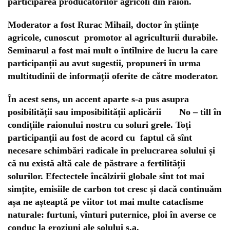
participarea producătorilor agricoli din raion.
Moderator a fost Rurac Mihail, doctor în științe
agricole, cunoscut promotor al agriculturii durabile.
Seminarul a fost mai mult o întîlnire de lucru la care
participanții au avut sugestii, propuneri în urma
multitudinii de informații oferite de către moderator.
În acest sens, un accent aparte s-a pus asupra
posibilității sau imposibilității aplicării No – till în
condițiile raionului nostru cu soluri grele. Toți
participanții au fost de acord cu faptul că sînt
necesare schimbări radicale în prelucrarea solului și
că nu există altă cale de păstrare a fertilității
solurilor. Efectectele încălzirii globale sînt tot mai
simțite, emisiile de carbon tot cresc și dacă continuăm
așa ne așteaptă pe viitor tot mai multe cataclisme
naturale: furtuni, vînturi puternice, ploi în averse ce
conduc la eroziuni ale solului ș.a.