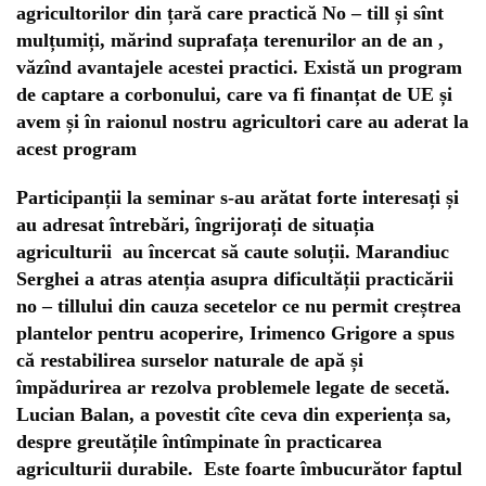
agricultorilor din țară care practică No – till și sînt
mulțumiți, mărind suprafața terenurilor an de an ,
văzînd avantajele acestei practici. Există un program
de captare a corbonului, care va fi finanțat de UE și
avem și în raionul nostru agricultori care au aderat la
acest program
Participanții la seminar s-au arătat forte interesați și
au adresat întrebări, îngrijorați de situația
agriculturii au încercat să caute soluții. Marandiuc
Serghei a atras atenția asupra dificultății practicării
no – tillului din cauza secetelor ce nu permit creștrea
plantelor pentru acoperire, Irimenco Grigore a spus
că restabilirea surselor naturale de apă și
împădurirea ar rezolva problemele legate de secetă.
Lucian Balan, a povestit cîte ceva din experiența sa,
despre greutățile întîmpinate în practicarea
agriculturii durabile. Este foarte îmbucurător faptul