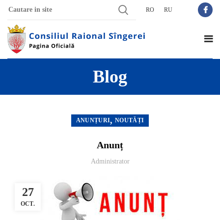
RO
RU
Blog
,
ANUNȚURI
NOUTĂȚI
Anunț
Administrator
27
OCT.