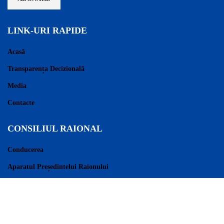
LINK-URI RAPIDE
Acasă
Transparența Decizională
Media
Contacte
CONSILIUL RAIONAL
Conducerea
Aparatul Președintelui Raionului
Consilieri Raionali
Regulament