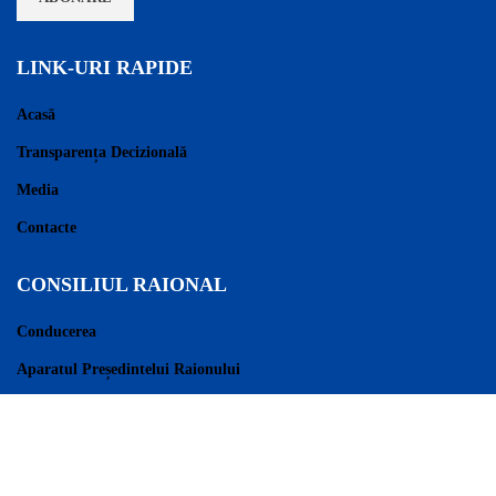
LINK-URI RAPIDE
Acasă
Transparența Decizională
Media
Contacte
CONSILIUL RAIONAL
Conducerea
Aparatul Președintelui Raionului
Consilieri Raionali
Regulament