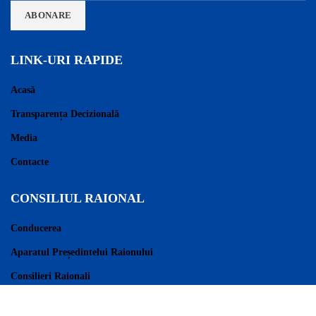
LINK-URI RAPIDE
Acasă
Transparența Decizională
Media
Contacte
CONSILIUL RAIONAL
Conducerea
Aparatul Președintelui Raionului
Consilieri Raionali
Regulament