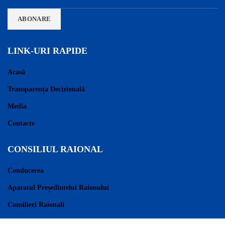
LINK-URI RAPIDE
Acasă
Transparența Decizională
Media
Contacte
CONSILIUL RAIONAL
Conducerea
Aparatul Președintelui Raionului
Consilieri Raionali
Regulament