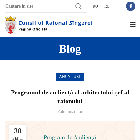
RO
RU
Blog
ANUNȚURI
Programul de audiență al arhitectului-șef al
raionului
Administrator
30
SEPT.