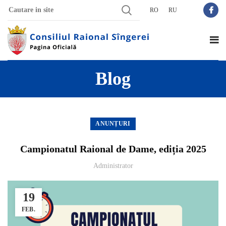
RO
RU
Blog
ANUNȚURI
Campionatul Raional de Dame, ediția 2025
Administrator
19
FEB.