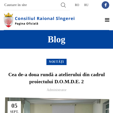
RO
RU
Blog
NOUTĂȚI
Cea de-a doua rundă a atelierului din cadrul
proiectului D.O.M.D.E. 2
Administrator
05
SEPT.