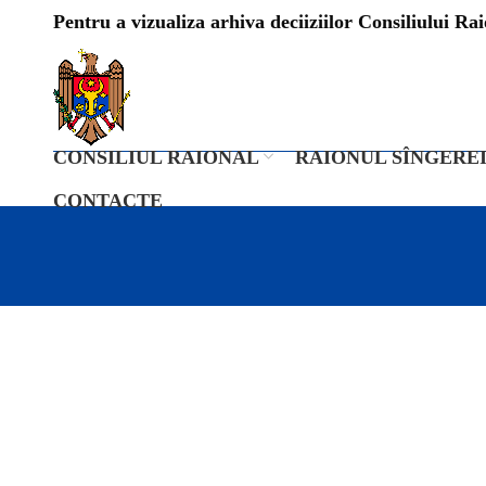
Pentru a vizualiza arhiva deciiziilor Consiliului Raio
CONSILIUL RAIONAL
RAIONUL SÎNGERE
CONTACTE