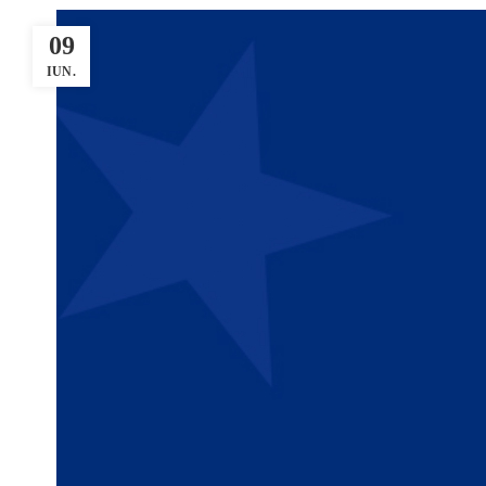
09
IUN.