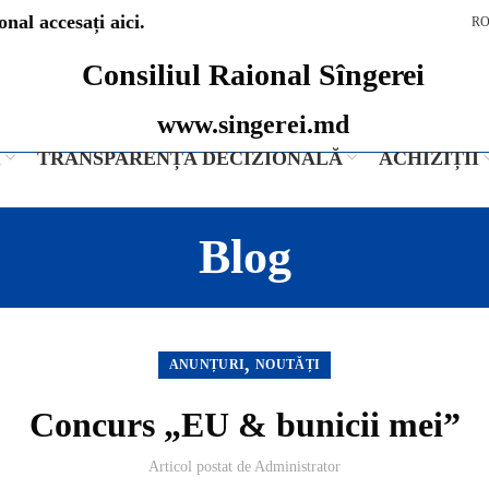
nal accesați aici.
R
Consiliul Raional Sîngerei
www.singerei.md
I
TRANSPARENȚA DECIZIONALĂ
ACHIZIȚII
Blog
,
ANUNȚURI
NOUTĂȚI
Concurs „EU & bunicii mei”
Articol postat de
Administrator