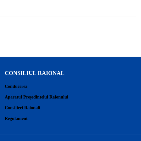
CONSILIUL RAIONAL
Conducerea
Aparatul Președintelui Raionului
Consilieri Raionali
Regulament