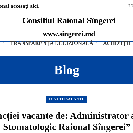
nal accesați aici.
R
Consiliul Raional Sîngerei
www.singerei.md
I
TRANSPARENȚA DECIZIONALĂ
ACHIZIȚII
Blog
FUNCȚII VACANTE
ției vacante de: Administrator 
Stomatologic Raional Sîngerei”