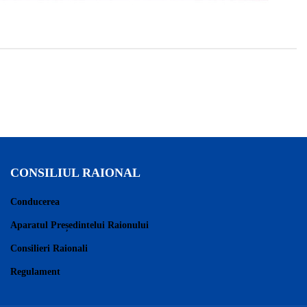
CONSILIUL RAIONAL
Conducerea
Aparatul Președintelui Raionului
Consilieri Raionali
Regulament