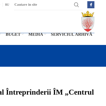
O
RU
BUGET
MEDIA
SERVICIUL ARHIVĂ
al Întreprinderii ÎM „Centrul