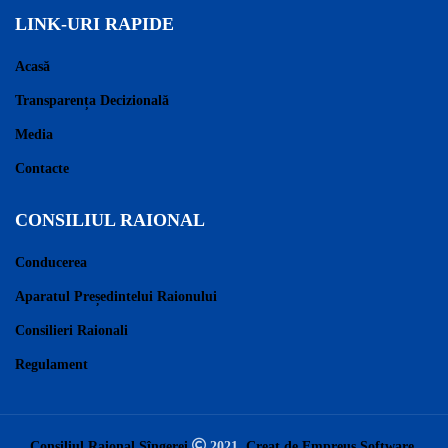
LINK-URI RAPIDE
Acasă
Transparența Decizională
Media
Contacte
CONSILIUL RAIONAL
Conducerea
Aparatul Președintelui Raionului
Consilieri Raionali
Regulament
Consiliul Raional Sîngerei
2021.
Creat de Empreus Software.