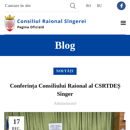
RO
RU
Blog
NOUTĂȚI
Conferința Consiliului Raional al CSRTDEȘ
Sînger
Administrator
17
DEC.