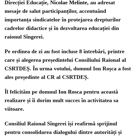
Direcției Educație,
Nicolae Melinte
, au adresat
mesaje de salut participanților, accentuând
importanța sindicatelor în protejarea drepturilor
cadrelor didactice și în dezvoltarea educației din
raionul Sîngerei.
Pe ordinea de zi au fost incluse 8 întrebări, printre
care și alegerea președintelui Consiliului Raional al
CSRTDEȘ. În urma votului, domnul Ion Roșca a fost
ales președinte al CR al CSRTDEȘ.
Îl felicităm pe domnul
Ion Rosca
pentru această
realizare și îi dorim mult succes în activitatea sa
viitoare.
Consiliul Raional Sîngerei își reafirmă sprijinul
pentru consolidarea dialogului dintre autorități și