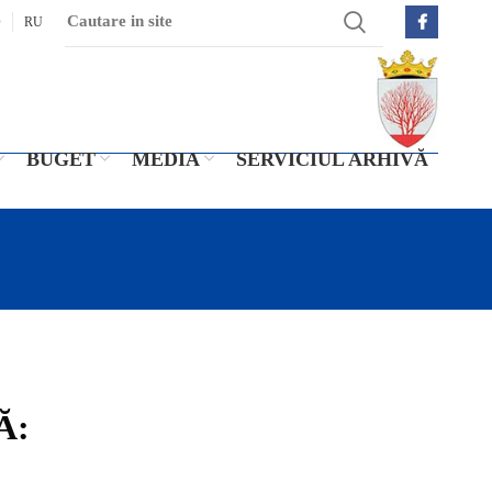
O
RU
BUGET
MEDIA
SERVICIUL ARHIVĂ
Ă: