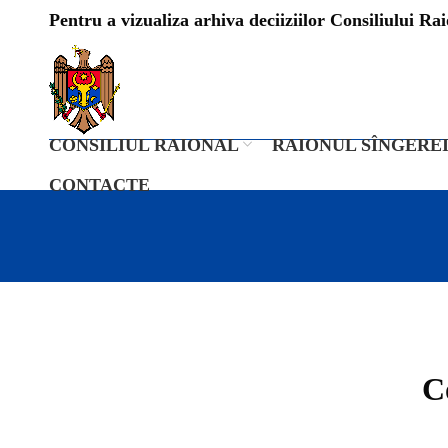
Pentru a vizualiza arhiva deciiziilor Consiliului Raio
CONSILIUL RAIONAL
RAIONUL SÎNGERE
CONTACTE
C