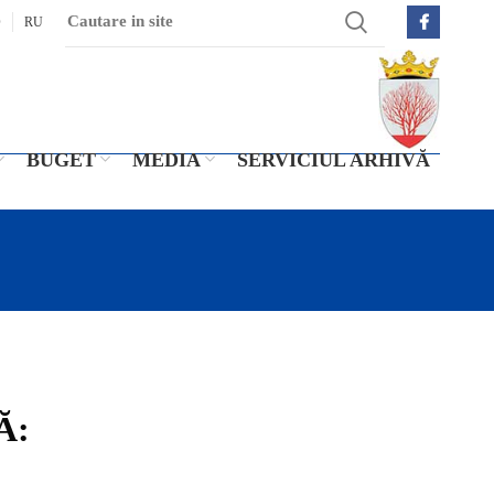
O
RU
BUGET
MEDIA
SERVICIUL ARHIVĂ
Ă: