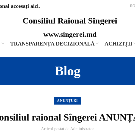
nal accesați aici.
R
Consiliul Raional Sîngerei
www.singerei.md
I
TRANSPARENȚA DECIZIONALĂ
ACHIZIȚII
Blog
ANUNȚURI
onsiliul raional Sîngerei ANUNȚ
Articol postat de
Administrator