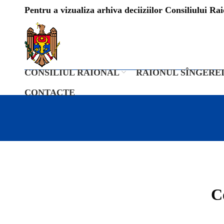
Pentru a vizualiza arhiva deciiziilor Consiliului Raio
CONSILIUL RAIONAL
RAIONUL SÎNGERE
CONTACTE
C