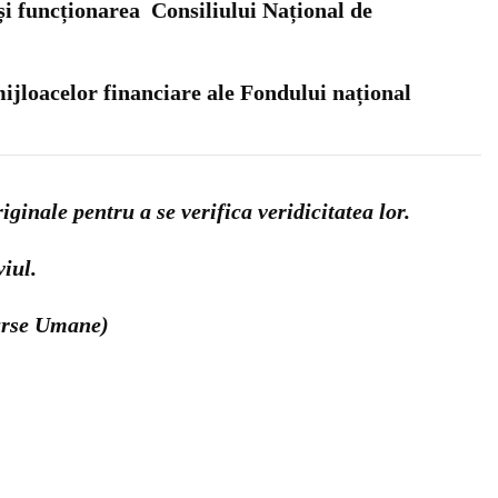
i funcționarea Consiliului Național de
jloacelor financiare ale Fondului național
inale pentru a se verifica veridicitatea lor.
viul.
surse Umane)