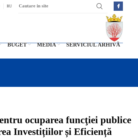
O
RU
BUGET
MEDIA
SERVICIUL ARHIVĂ
ntru ocuparea funcţiei publice
a Investițiilor și Eficiență