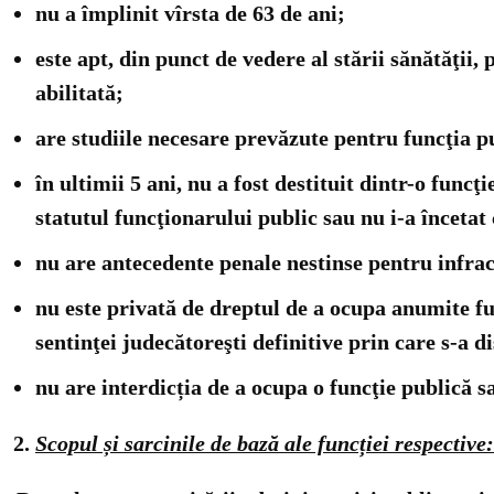
nu a împlinit vîrsta de 63 de ani;
este apt, din punct de vedere al stării sănătăţii,
abilitată;
are studiile necesare prevăzute pentru funcţia p
în ultimii 5 ani, nu a fost destituit dintr-o funcţi
statutul funcţionarului public sau nu i-a înceta
nu are antecedente penale nestinse pentru infracţ
nu este privată de dreptul de a ocupa anumite f
sentinţei judecătoreşti definitive prin care s-a d
nu are interdicția de a ocupa o funcţie publică s
Scopul și sarcinile de bază ale funcției respective: