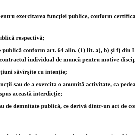
 pentru exercitarea funcţiei publice, conform certific
ublică respectivă;
e publică conform art. 64 alin. (1) lit. a), b) și f) di
t contractul individual de muncă pentru motive disci
iuni săvîrşite cu intenţie;
uncţii sau de a exercita o anumită activitate, ca pe
ispus această interdicţie;
au de demnitate publică, ce derivă dintr-un act de con