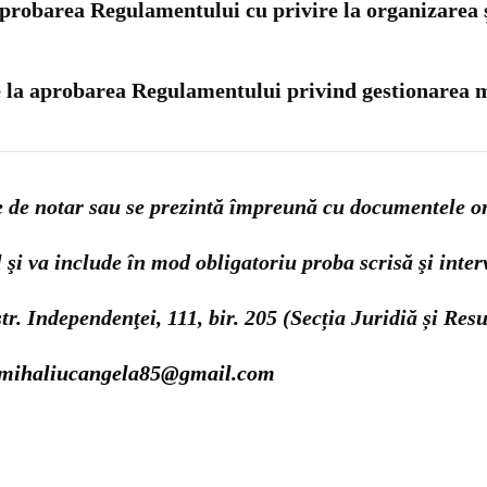
robarea Regulamentului cu privire la organizarea ș
 la aprobarea Regulamentului privind gestionarea mi
 de notar sau se prezintă împreună cu documentele orig
şi va include în mod obligatoriu proba scrisă şi inter
str. Independenţei, 111, bir. 205 (Secția Juridiă și Re
mihaliucangela85@gmail.com