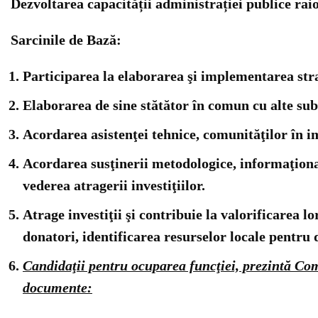
Dezvoltarea capacității administrației publice raio
Sarcinile de Bază:
Participarea la elaborarea şi implementarea stra
Elaborarea de sine stătător în comun cu alte subd
Acordarea asistenţei tehnice, comunităţilor în i
Acordarea susţinerii metodologice, informaţionale
vederea atragerii investiţiilor.
Atrage investiţii şi contribuie la valorificarea l
donatori, identificarea resurselor locale pentru 
Candidaţii pentru ocuparea funcţiei, prezintă Co
documente: