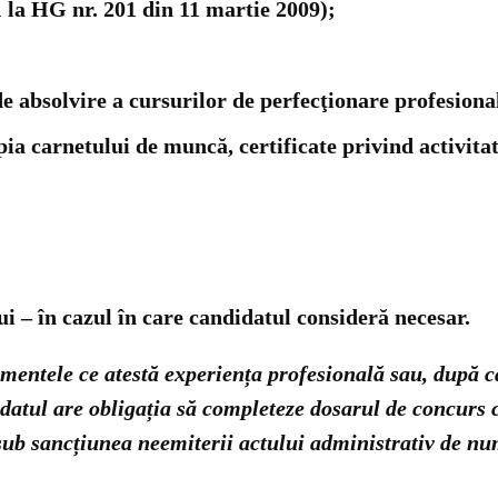
 la HG nr. 201 din 11 martie 2009);
 de absolvire a cursurilor de perfecţionare profesiona
ia carnetului de muncă, certificate privind activita
;
i – în cazul în care candidatul consideră necesar.
umentele ce atestă experiența profesională sau, după ca
ndidatul are obligația să completeze dosarul de concu
, sub sancțiunea neemiterii actului administrativ de nu