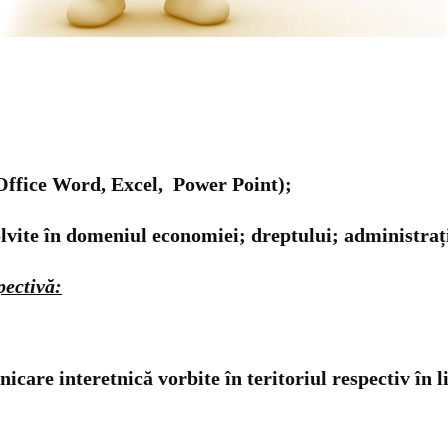
 Office Word, Excel, Power Point);
olvite în domeniul economiei; dreptului; administrație
pectivă:
care interetnică vorbite în teritoriul respectiv în li