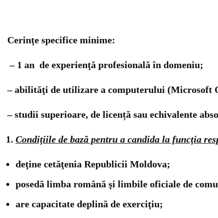
Cerinţe specifice minime
:
–
1 an de experienţă profesională în domeniu;
– abilităţi de utilizare a computerului (Microsoft
– studii superioare, de licență sau echivalente abs
Condiţiile de bază pentru a candida la funcţia res
deţine cetăţenia Republicii Moldova;
posedă limba română şi limbile oficiale de comuni
are capacitate deplină de exerciţiu;