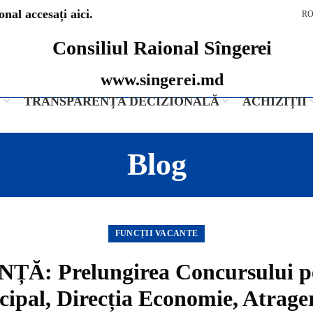
nal accesați aici.
R
Consiliul Raional Sîngerei
www.singerei.md
I
TRANSPARENȚA DECIZIONALĂ
ACHIZIȚII
Blog
FUNCȚII VACANTE
UNȚĂ: Prelungirea Concursului pe
cipal, Direcția Economie, Atragere