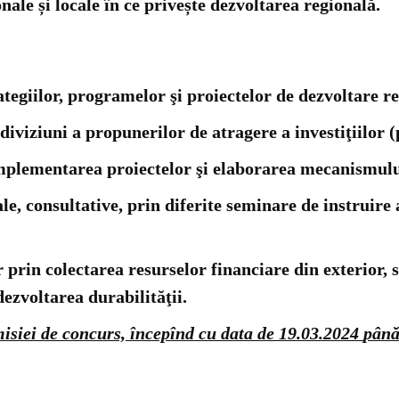
nale și locale în ce privește dezvoltarea regională.
tegiilor, programelor şi proiectelor de dezvoltare re
iviziuni a propunerilor de atragere a investiţiilor (
mplementarea proiectelor şi elaborarea mecanismului 
, consultative, prin diferite seminare de instruire 
or prin colectarea resurselor financiare din exterior, 
dezvoltarea durabilităţii.
misiei de concurs,
începînd cu data
de 19.03.2024
până