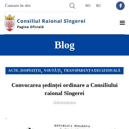
RO
RU
Blog
,
,
ACTE, DISPOZIȚII
NOUTĂȚI
TRANSPARENȚA DECIZIONALĂ
Convocarea ședinței ordinare a Consiliului
raional Sîngerei
Administrator