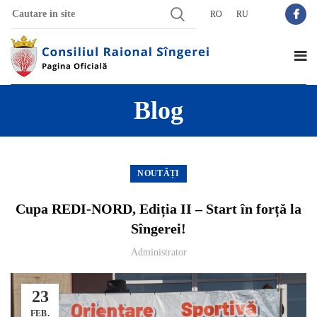
RO
RU
Blog
NOUTĂȚI
Cupa REDI-NORD, Ediția II – Start în forță la
Sîngerei!
Administrator
23
FEB.