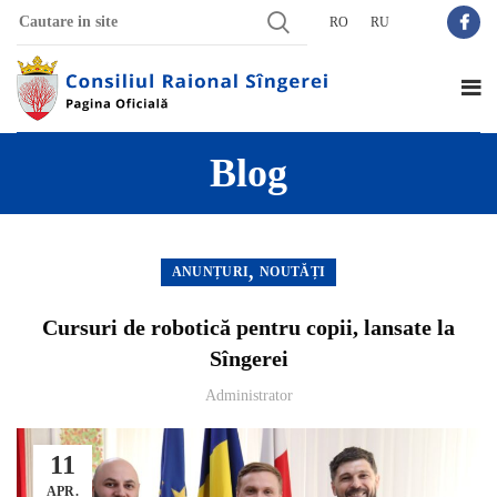
RO
RU
Blog
,
ANUNȚURI
NOUTĂȚI
Cursuri de robotică pentru copii, lansate la
Sîngerei
Administrator
11
APR.