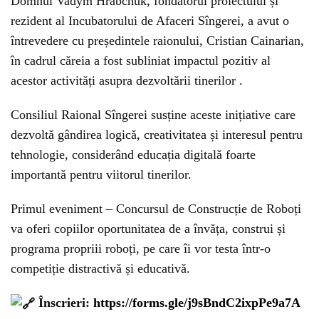
Domnul Vadym Hrabchuk, fondatorul proiectului și
rezident al Incubatorului de Afaceri Sîngerei, a avut o
întrevedere cu președintele raionului, Cristian Cainarian,
în cadrul căreia a fost subliniat impactul pozitiv al
acestor activități asupra dezvoltării tinerilor .
Consiliul Raional Sîngerei susține aceste inițiative care
dezvoltă gândirea logică, creativitatea și interesul pentru
tehnologie, considerând educația digitală foarte
importantă pentru viitorul tinerilor.
Primul eveniment – Concursul de Construcție de Roboți
va oferi copiilor oportunitatea de a învăța, construi și
programa propriii roboți, pe care îi vor testa într-o
competiție distractivă și educativă.
Înscrieri:
https://forms.gle/j9sBndC2ixpPe9a7A