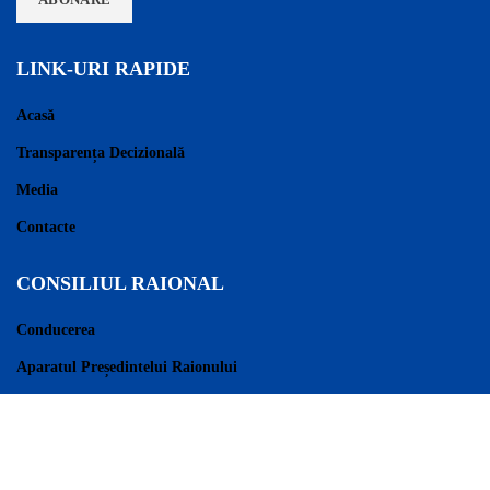
LINK-URI RAPIDE
Acasă
Transparența Decizională
Media
Contacte
CONSILIUL RAIONAL
Conducerea
Aparatul Președintelui Raionului
Consilieri Raionali
Regulament