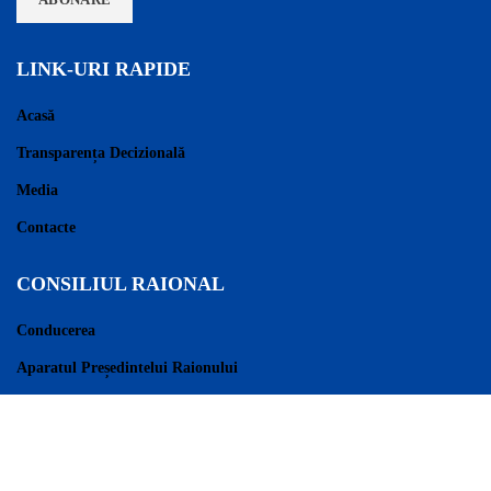
LINK-URI RAPIDE
Acasă
Transparența Decizională
Media
Contacte
CONSILIUL RAIONAL
Conducerea
Aparatul Președintelui Raionului
Consilieri Raionali
Regulament