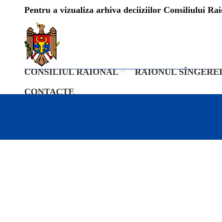
Pentru a vizualiza arhiva deciiziilor Consiliului Raio
CONSILIUL RAIONAL
RAIONUL SÎNGERE
CONTACTE