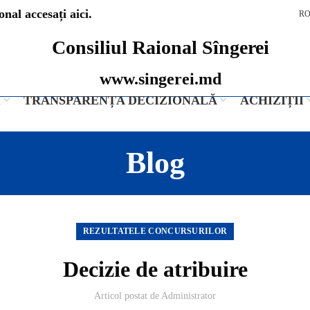
nal accesați aici.
R
Consiliul Raional Sîngerei
www.singerei.md
I
TRANSPARENȚA DECIZIONALĂ
ACHIZIȚII
Blog
REZULTATELE CONCURSURILOR
Decizie de atribuire
Articol postat de
Administrator