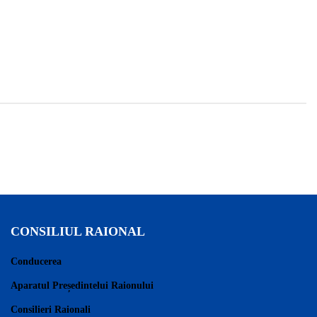
CONSILIUL RAIONAL
Conducerea
Aparatul Președintelui Raionului
Consilieri Raionali