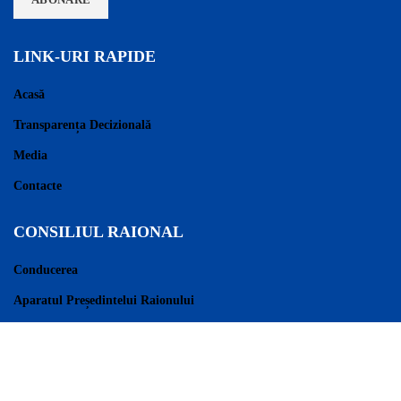
LINK-URI RAPIDE
Acasă
Transparența Decizională
Media
Contacte
CONSILIUL RAIONAL
Conducerea
Aparatul Președintelui Raionului
Consilieri Raionali
Regulament