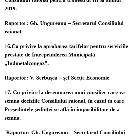
Consiliului raional pentru trimestrul III al anului
2019.
Raportor:
Gh. Ungureanu – Secretarul Consiliului
raional.
16.
Cu privire la aprobarea tarifelor pentru serviciile
prestate de Întreprinderea Municipală
„Indmetalcongaz”.
Raportor:
V. Serbușca – șef Secție Economie.
17.
Cu privire la desemnarea unui consilier care va
semna deciziile Consiliului raional, în cazul în care
Preşedintele şedinţei se află în imposibilitate de a
semna.
Raportor:
Gh. Ungureanu – Secretarul Consiliului