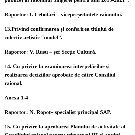
publice) al raionului Sîngerei pentru anii 2019-2021”.
Raportor:
I. Cebotari – vicepreședintele raionului.
13.
Privind confirmarea și conferirea titlului de
colectiv artistic “model”.
Raportor:
V. Rusu – șef Secție Cultură.
14.
Cu privire la examinarea interpelărilor și
realizarea deciziilor aprobate de către Consiliul
raional.
Anexa 1-4
Raportor
: N. Ropot– specialist principal SAP.
15.
Cu privire la aprobarea Planului de activitate al