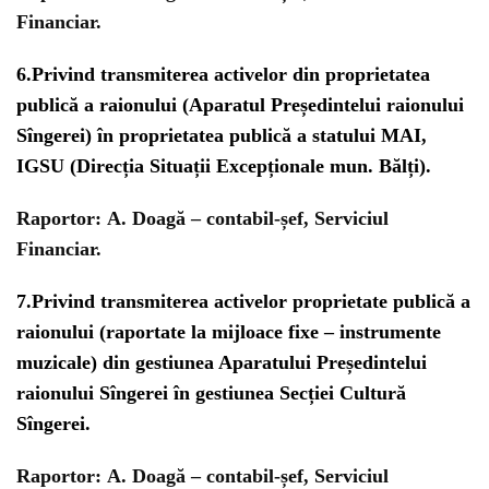
Financiar.
6.
Privind transmiterea activelor din proprietatea
publică a raionului (Aparatul Președintelui raionului
Sîngerei) în proprietatea publică a statului MAI,
IGSU (Direcția Situații Excepționale mun. Bălți).
Raportor:
A. Doagă – contabil-șef, Serviciul
Financiar.
7.
Privind transmiterea activelor proprietate publică a
raionului (raportate la mijloace fixe – instrumente
muzicale) din gestiunea Aparatului Președintelui
raionului Sîngerei în gestiunea Secției Cultură
Sîngerei.
Raportor:
A. Doagă – contabil-șef, Serviciul