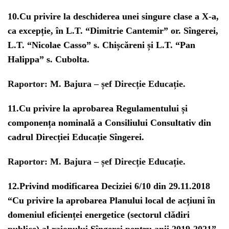
10.
Cu privire la deschiderea unei singure clase a X-a,
ca excepție, în L.T. “Dimitrie Cantemir” or. Sîngerei,
L.T. “Nicolae Casso” s. Chișcăreni și L.T. “Pan
Halippa” s. Cubolta.
Raportor:
M. Bajura – șef Direcție Educație.
11.
Cu privire la aprobarea Regulamentului și
componența nominală a Consiliului Consultativ din
cadrul Direcției Educație Sîngerei.
Raportor:
M. Bajura – șef Direcție Educație.
12.
Privind modificarea Deciziei 6/10 din 29.11.2018
“Cu privire la aprobarea Planului local de acțiuni în
domeniul eficienței energetice (sectorul clădiri