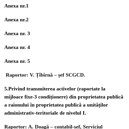
Anexa nr.1
Anexa nr.2
Anexa nr. 3
Anexa nr. 4
Anexa nr. 5
Raportor:
V. Țîbîrnă – șef SCGCD.
5.
Privind transmiterea activelor (raportate la
mijloace fixe-3 condiționere) din proprietatea publică
a raionului în proprietatea publică a unităților
administrativ-teritoriale de nivelul I.
Raportor:
A. Doagă – contabil-șef, Serviciul