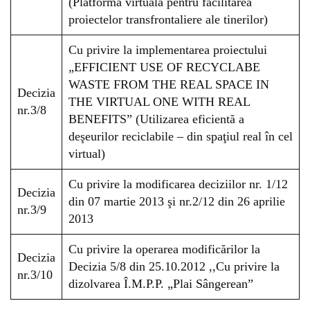
(Platforma virtuală pentru facilitarea
proiectelor transfrontaliere ale tinerilor)
Cu privire la implementarea proiectului
„EFFICIENT USE OF RECYCLABE
WASTE FROM THE REAL SPACE IN
Decizia
THE VIRTUAL ONE WITH REAL
nr.3/8
BENEFITS” (Utilizarea eficientă a
deşeurilor reciclabile – din spaţiul real în cel
virtual)
Cu privire la modificarea deciziilor nr. 1/12
Decizia
din 07 martie 2013 şi nr.2/12 din 26 aprilie
nr.3/9
2013
Cu privire la operarea modificărilor la
Decizia
Decizia 5/8 din 25.10.2012 ,,Cu privire la
nr.3/10
dizolvarea Î.M.P.P. „Plai Sângerean”