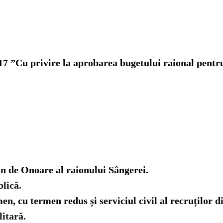
017 ”Cu privire la aprobarea bugetului raional pentru
ean de Onoare al raionului Sângerei.
lică.
men, cu termen redus și serviciul civil al recruților 
litară.