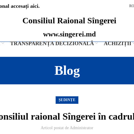
nal accesați aici.
R
Consiliul Raional Sîngerei
www.singerei.md
I
TRANSPARENȚA DECIZIONALĂ
ACHIZIȚII
Blog
ȘEDINȚE
nsiliul raional Sîngerei în cadru
Articol postat de
Administrator