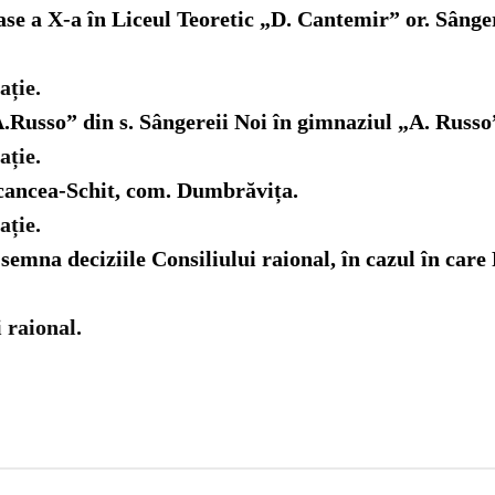
ase a X-a în Liceul Teoretic „D. Cantemir” or. Sânger
ație.
A.Russo” din s. Sângereii Noi în gimnaziul „A. Russo
ație.
Bocancea-Schit, com. Dumbrăvița.
ație.
emna deciziile Consiliului raional, în cazul în care P
 raional.