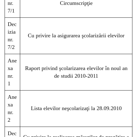
nr.
Circumscripţie
7/1
Dec
izia
Cu privire la asigurarea şcolarizării elevilor
nr.
7/2
Ane
xa
Raport privind şcolarizarea elevilor în noul an
nr.
de studii 2010-2011
1
Ane
xa
Lista elevilor neşcolarizaţi la 28.09.2010
nr.
2
Dec