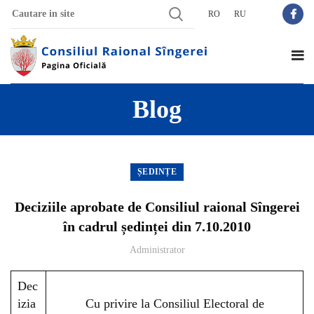
RO
RU
Blog
ȘEDINȚE
Deciziile aprobate de Consiliul raional Sîngerei
în cadrul ședinței din 7.10.2010
Administrator
Dec
izia
Cu privire la Consiliul Electoral de