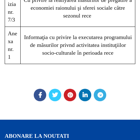
Cu privire la realiyarea măsurilor de pregătire a
izia
economiei raionului şi sferei sociale către
nr.
sezonul rece
7/3
Ane
Informaţia cu privire la executarea programului
xa
de măsurilor privnd activitatea instituţiilor
nr.
socio-culturale în perioada rece
1
ABONARE LA NOUTATI