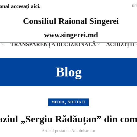
nal accesați aici.
R
Consiliul Raional Sîngerei
www.singerei.md
I
TRANSPARENȚA DECIZIONALĂ
ACHIZIȚII
Blog
,
MEDIA
NOUTĂȚI
ziul „Sergiu Rădăuțan” din com
Articol postat de
Administrator