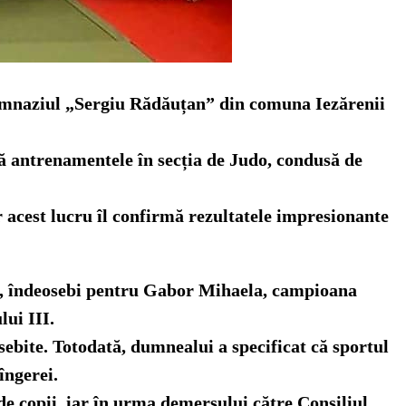
Gimnaziul „Sergiu Rădăuțan” din comuna Iezărenii
ară antrenamentele în secția de Judo, condusă de
ar acest lucru îl confirmă rezultatele impresionante
ivi, îndeosebi pentru Gabor Mihaela, campioana
lui III.
ebite. Totodată, dumnealui a specificat că sportul
îngerei.
 de copii, iar în urma demersului către Consiliul