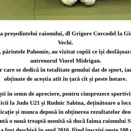
a președintelui raionului, dl Grigore Corcodel la 
Vechi.
 părintele Pahomie, au vizitat copiii ce își desfășo
antrenorul Viorel Midrigan.
or care se dedică în totalitate genului dat de sport, i
obținute de aceștia atît în țară cît și peste hotare.
ești în semn de apreciere, pentru cinsprezece sport
cii la Judo U21 și Rudnic Sabina, deținătoare a locu
cație și munca depusă în obținerea rezultatelor deos
ntă o nouă treaptă menită să ducă faima raionului S
 a fost deschisă în anul 2016, fiind înscriși peste 100