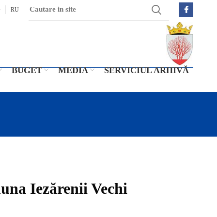
O
RU
BUGET
MEDIA
SERVICIUL ARHIVĂ
una Iezărenii Vechi