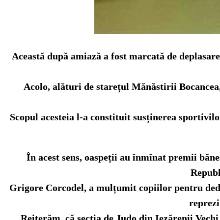
Această după amiază a fost marcată de deplasare
Acolo, alături de starețul Mănăstirii Bocancea,
Scopul acesteia l-a constituit susținerea sportivil
În acest sens, oaspeții au înmînat premii băn
Republi
Grigore Corcodel, a mulțumit copiilor pentru dedi
reprezi
Reiterăm ​ că secția de Judo din Iezărenii Vechi