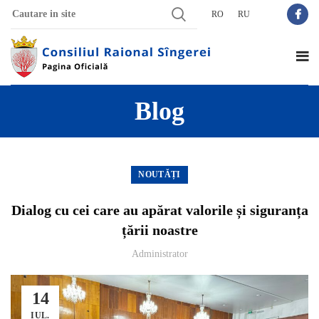
RO
RU
Blog
NOUTĂȚI
Dialog cu cei care au apărat valorile și siguranța
țării noastre
Administrator
14
IUL.