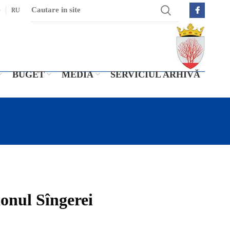
O
RU
BUGET
MEDIA
SERVICIUL ARHIVĂ
ionul Sîngerei