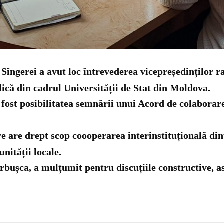
l Sîngerei a avut loc întrevederea vicepreședinților 
lică din cadrul Universității de Stat din Moldova.
 fost posibilitatea semnării unui Acord de colaborare
 are drept scop coooperarea interinstituțională dint
nității locale.
rbușca, a mulțumit pentru discuțiile constructive, a