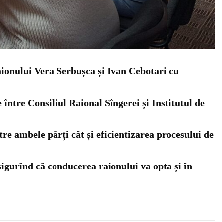
raionului Vera Serbușca și Ivan Cebotari cu
 între Consiliul Raional Sîngerei și Institutul de
re ambele părți cât și eficientizarea procesului de
sigurînd că conducerea raionului va opta și în