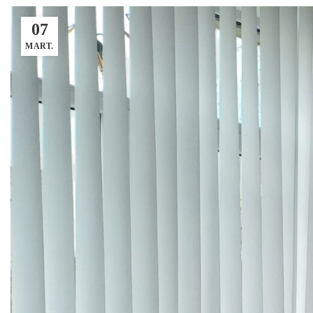
07
MART.