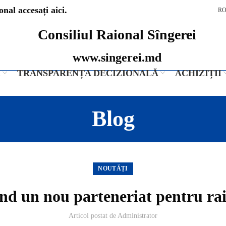
nal accesați aici.
R
Consiliul Raional Sîngerei
www.singerei.md
I
TRANSPARENȚA DECIZIONALĂ
ACHIZIȚII
Blog
NOUTĂȚI
ind un nou parteneriat pentru ra
Articol postat de
Administrator