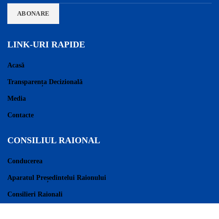
LINK-URI RAPIDE
Acasă
Transparența Decizională
Media
Contacte
CONSILIUL RAIONAL
Conducerea
Aparatul Președintelui Raionului
Consilieri Raionali
Regulament