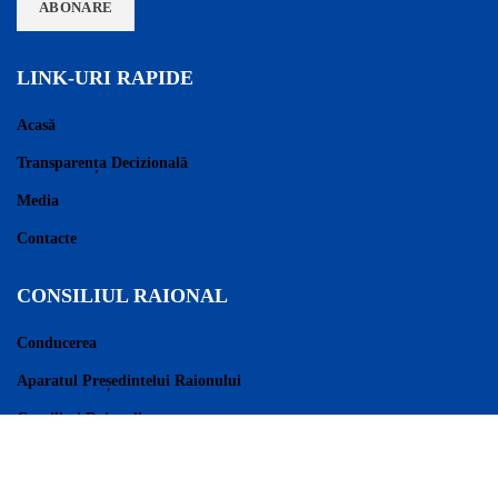
LINK-URI RAPIDE
Acasă
Transparența Decizională
Media
Contacte
CONSILIUL RAIONAL
Conducerea
Aparatul Președintelui Raionului
Consilieri Raionali
Regulament