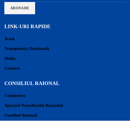
LINK-URI RAPIDE
Acasă
Transparența Decizională
Media
Contacte
CONSILIUL RAIONAL
Conducerea
Aparatul Președintelui Raionului
Consilieri Raionali
Regulament