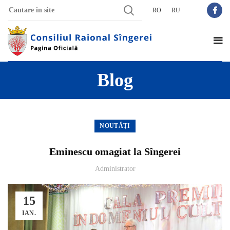
RO
RU
Blog
NOUTĂȚI
Eminescu omagiat la Sîngerei
Administrator
15
IAN.