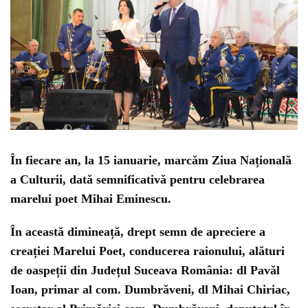
În fiecare an, la 15 ianuarie, marcăm Ziua Națională
a Culturii, dată semnificativă pentru celebrarea
marelui poet Mihai Eminescu.
În această dimineață, drept semn de ap­reciere a
creației Marelui Poet, conducerea raionului, alături
de oa­speții din Județul Suceava​ România: dl Pavăl
Ioan, prim­ar al com. Dumbrăven­i, dl Mihai Chiriac,