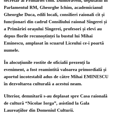
secretar al Primăriei com. Du­mbrăveni, deputatul în
Parlamentul RM, Gheorghe Ichim, academicianul
Gheorghe Duca, edili locali, consilieri raionali cît și
fu­ncționari din cadrul Consiliului raional Sîngerei și
a Primăriei orașu­lui Sîngerei, profesori și elevi au
depus florile recunoștinței la bustul lui Mihai
Eminescu, amplasat în scuarul Liceului ce-i poartă
numele.
În alocuțiunile rostite de oficialii prezenți la
eveniment, a fost reamintită valoarea primordială și
aportul incotestabil adus de către Mihai EMINESCU
în dezvoltarea culturală a acestui neam.
Ulterior, demnitarii s-au deplasat spre Casa raio­nală
de cultură “Nicolae Iorga”, asistînd la Gala
Laureațiilor din Domeniul Culturii.